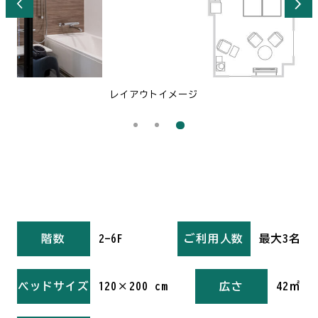
レイアウトイメージ
階数
2-6F
ご利用人数
最大3名
ベッドサイズ
120×200 cm
広さ
42㎡