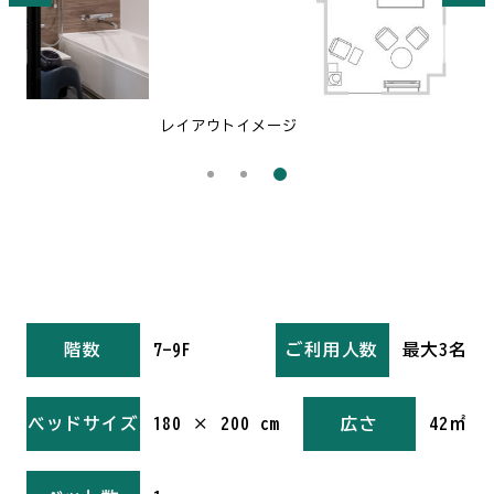
レイアウトイメージ
階数
7-9F
ご利用人数
最大3名
ベッドサイズ
180 × 200 cm
広さ
42㎡