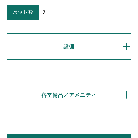
ベット数
2
設備
客室備品／アメニティ