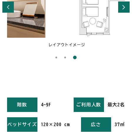
レイアウトイメージ
階数
4-9F
ご利用人数
最大2名
ベッドサイズ
120×200 cm
広さ
37㎡