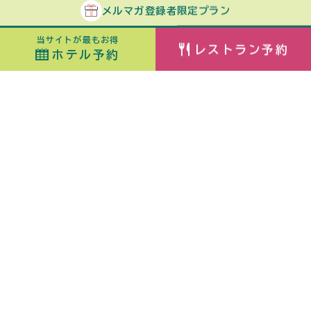
メルマガ
登録者
限定プラン
当サイトが最もお得
レストラン予約
ホテル予約
ホテル予約
最安値カレンダー
チェックイン
泊数
日付指定なし
ORIX HOTELS & RESORTSが
室数
大人
展開する施設ブランド
佳ら久
子ども
（6歳〜）
添い寝
（0歳〜5歳）