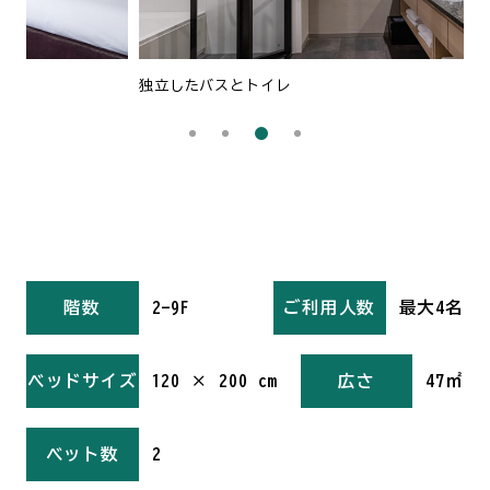
独立したバスとトイレ
レ
階数
2-9F
ご利用人数
最大4名
ベッドサイズ
120 × 200 cm
広さ
47㎡
ベット数
2