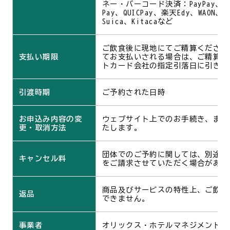
ネー・バーコード決済：PayPay、au 
Pay、QUICPay、楽天Edy、WAON、i
Suica、Kitacaなど
ご飲食後に現地にてご精算ください
支払い期限
てお支払いされる場合は、ご精算日
トカード会社の指定引落日に引き落
引渡時期
ご予約された日時
お申込み内容の変
ウェブサイト上でのお手続き、また
更・取消方法
たします。
団体でのご予約に関しては、別途規
キャンセル料
をご請求させていただく場合があり
商品及びサービスの特性上、ご飲食
返品
できません。
事業者
オリックス・ホテルマネジメント株