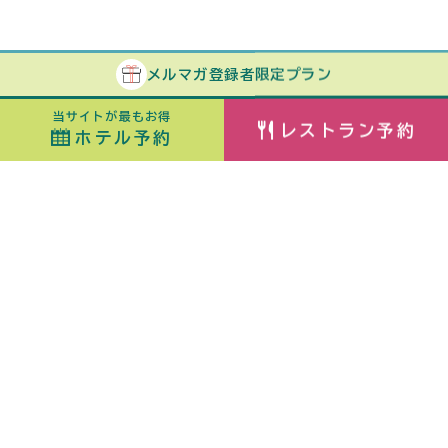
メルマガ
登録者
限定プラン
当サイトが最もお得
レストラン予約
ホテル予約
ホテル予約
最安値カレンダー
チェックイン
泊数
日付指定なし
ORIX HOTELS & RESORTSが
室数
大人
展開する施設ブランド
佳ら久