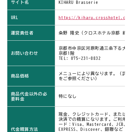
サイト名
KIHARU Brasserie
URL
https://kiharu.crosshotel.com
運営責任者
粂野 隆史（クロスホテル京都 総
京都市中京区河原町通三条下る大黒町
お問い合わせ
京都1階
TEL: 075-231-8832
メニューにより異なります。（詳し
商品価格
をご参照ください）
商品代金以外の必
特になし
要料金
現金、クレジットカード、または電
決済での精算になります。ご利用い
ード：Visa、Mastercard、JCB、Din
代金精算方法
EXPRESS、Discover、銀聯な