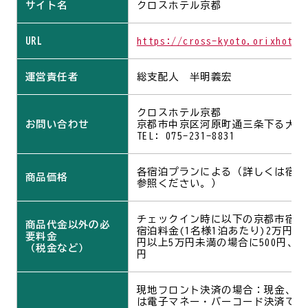
サイト名
クロスホテル京都
URL
https://cross-kyoto.orixhotel
運営責任者
総支配人 半明義宏
クロスホテル京都
お問い合わせ
京都市中京区河原町通三条下る大黒町
TEL: 075-231-8831
各宿泊プランによる（詳しくは宿泊
商品価格
参照ください。）
チェックイン時に以下の京都市宿泊
商品代金以外の必
宿泊料金(1名様1泊あたり)2万円未
要料金
円以上5万円未満の場合に500円、5
（税金など）
円
現地フロント決済の場合：現金、ク
は電子マネー・バーコード決済での