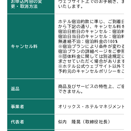
お申込内容の変
ウェブサイト上でのお手続き、また
更・取消方法
いたします。
ホテル宿泊約款に準じ、ご到着日の
から下記の通り、キャンセル料を申
宿泊日前日のキャンセル：宿泊料金の
宿泊日当日のキャンセル：宿泊料金の
無連絡不泊：宿泊料金の100%
キャンセル料
※宿泊プランにより条件が変わるこ
宿泊プランの詳細ページをご参照く
※団体料金に関しては別途規定にて
求させていただく場合があります。
※ホテル公式ウェブサイト以外でご
予約元のキャンセルポリシーをご確
商品及びサービスの特性上、ご宿泊
返品
できません。
事業者
オリックス・ホテルマネジメント株
代表者
似内 隆晃（取締役社長）