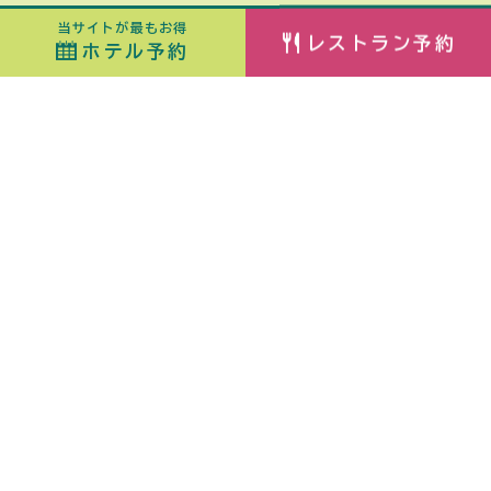
当サイトが最もお得
レストラン予約
ホテル予約
ホテル予約
最安値カレンダー
チェックイン
泊数
日付指定なし
ORIX HOTELS & RESORTSが
室数
大人
展開する施設ブランド
佳ら久
子ども
（6歳〜）
添い寝
（0歳〜5歳）
熱海・伊豆山 佳ら久
箱根・強羅 佳ら久
はなをり