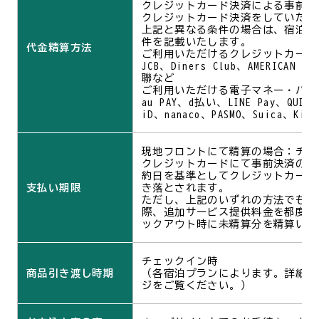
クレジットカード決済による事前精
クレジットカード決済をしていただ
上記と異なる条件の場合は、宿泊プ
件を記載いたします。
代金精算方法
ご利用いただけるクレジットカード：Vi
JCB、Diners Club、AMERICAN E
聯など
ご利用いただける電子マネー・バーコ
au PAY、d払い、LINE Pay、QUIC
iD、nanaco、PASMO、Suica、Kit
現地フロントにて精算の場合：チェ
クレジットカードにて事前決済の場
約日を基準としてクレジットカード
支払い期限
き落とされます。
ただし、上記のいずれの方法でも、
際、追加サービス提供料金を都度精
ックアウト時に未精算分を精算いた
チェックイン時
商品引き渡し時期
（各宿泊プランによります。詳細は
ジをご覧ください。）