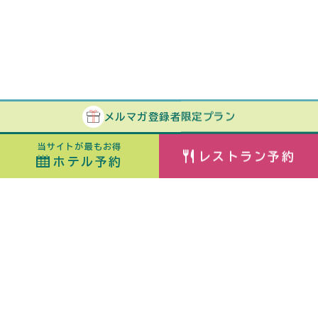
メルマガ
登録者
限定プラン
当サイトが最もお得
レストラン予約
ホテル予約
ホテル予約
最安値カレンダー
チェックイン
泊数
日付指定なし
ORIX HOTELS & RESORTSが