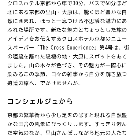
クロスホテル京都から車で
30
分、バスで60分ほど
北にある京都の里山・大原は、驚くほど豊かな自
然に囲まれ、ほっと一息つける不思議な魅力にあ
ふれた場所です。新たな魅力とちょっとした旅の
アイデアをお伝えするクロスホテル京都のニュー
スペーパー「
The Cross Experience」第4号は
、街
の喧騒を離れた隠棲の地・大原にスポットをあて
ました。山の木々が色づき、その魅力が一際心に
染みるこの季節、日々の雑事から自分を解き放つ
逍遥の旅へ、でかけませんか。
コンシェルジュから
京都の繁華街から少し足をのばすと現れる自然豊
かな田舎の風景にびっくりします。すっきり澄ん
だ空気のなか、里山さんぽしながら地元の人たち