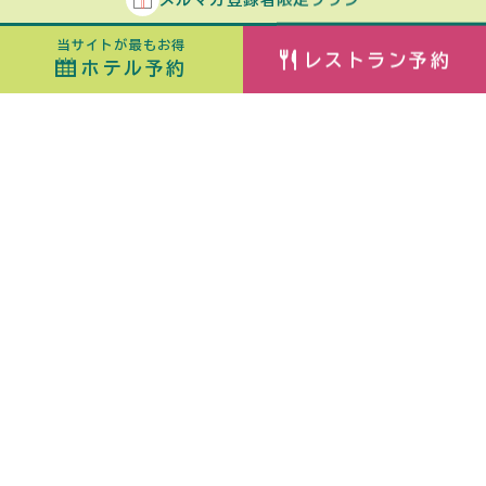
当サイトが最もお得
レストラン予約
ホテル予約
ホテル予約
最安値カレンダー
チェックイン
泊数
日付指定なし
ORIX HOTELS & RESORTSが
室数
大人
展開する施設ブランド
佳ら久
子ども
（6歳〜）
添い寝
（0歳〜5歳）
熱海・伊豆山 佳ら久
箱根・強羅 佳ら久
はなをり